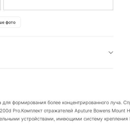
ше фото
я 1 год.
а для формирования более концентрированного луча. С
0d Pro.Комплект отражателей Aputure Bowens Mount Hyp
тельными устройствами, имеющими систему крепления B