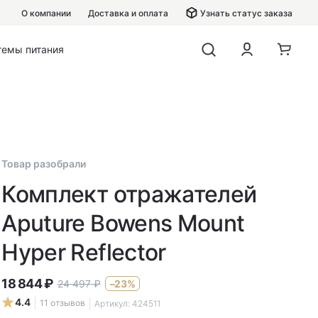
О компании
Доставка и оплата
Узнать статус заказа
темы питания
Товар разобрали
Комплект отражателей
Aputure Bowens Mount
Hyper Reflector
18 844
₽
24 497
₽
–23%
4.4
11 отзывов
Артикул:
424511