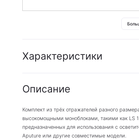
Боль
Характеристики
Архив
:
Да
Описание
Гарантия
:
Гарантия производител
Комплект из трёх отражателей разного размер
высокомощными моноблоками, такими как LS 120
предназначенных для использования с освети
Aputure или другие совместимые модели.