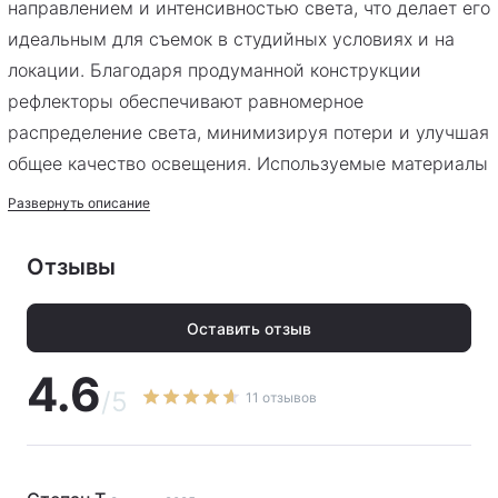
направлением и интенсивностью света, что делает его
идеальным для съемок в студийных условиях и на
локации. Благодаря продуманной конструкции
рефлекторы обеспечивают равномерное
распределение света, минимизируя потери и улучшая
общее качество освещения. Используемые материалы
гарантируют долговечность и устойчивость к
Развернуть описание
механическим повреждениям, что особенно важно
для интенсивного профессионального использования.
Отзывы
Этот комплект позволяет добиться четких контуров
света и точной фокусировки, что открывает
Оставить отзыв
дополнительные возможности для создания
4.6
художественного освещения. Легкость монтажа и
/5
11 отзывов
совместимость с осветительными приборами Aputure
делают этот комплект удобным и практичным
выбором для фотографов, видеографов и режиссеров,