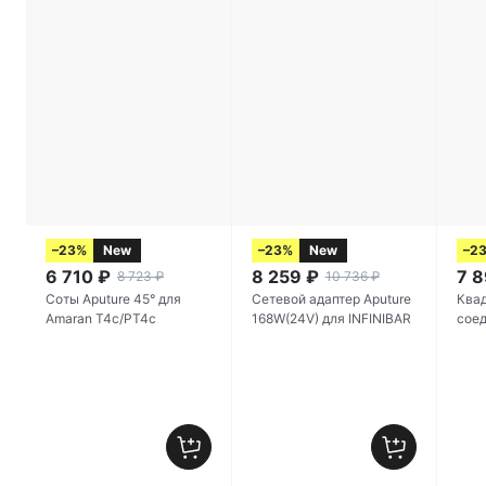
–23%
New
–23%
New
–2
6 710
₽
8 259
₽
7 
8 723
₽
10 736
₽
Соты Aputure 45° для
Сетевой адаптер Aputure
Ква
Amaran T4c/PT4c
168W(24V) для INFINIBAR
соед
INFI