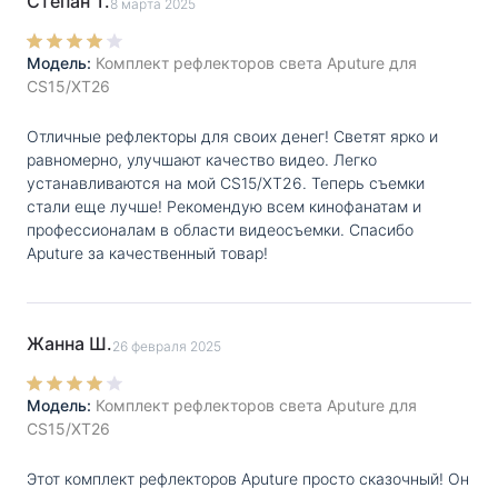
Степан Т.
8 марта 2025
стремящихся к максимальной точности в работе со
светом.
Модель:
Комплект рефлекторов света Aputure для
CS15/XT26
Отличные рефлекторы для своих денег! Светят ярко и
равномерно, улучшают качество видео. Легко
устанавливаются на мой CS15/XT26. Теперь съемки
стали еще лучше! Рекомендую всем кинофанатам и
профессионалам в области видеосъемки. Спасибо
Aputure за качественный товар!
Жанна Ш.
26 февраля 2025
Модель:
Комплект рефлекторов света Aputure для
CS15/XT26
Этот комплект рефлекторов Aputure просто сказочный! Он