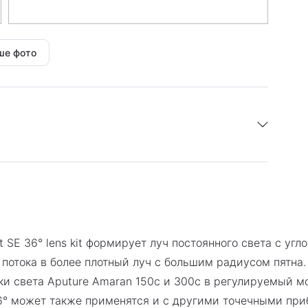
ше фото
я 1 год.
t SE 36° lens kit формирует луч постоянного света с уг
 потока в более плотный луч с большим радиусом пятна
ки света Aputure Amaran 150c и 300c в регулируемый м
 36° может также применятся и с другими точечными пр