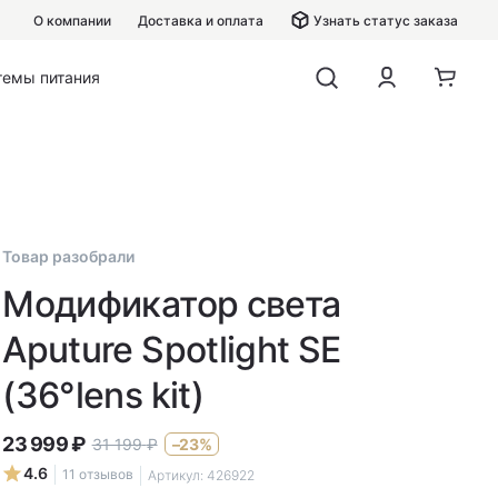
О компании
Доставка и оплата
Узнать статус заказа
темы питания
Товар разобрали
Модификатор света
Aputure Spotlight SE
(36°lens kit)
23 999
₽
31 199
₽
–23%
4.6
11 отзывов
Артикул:
426922