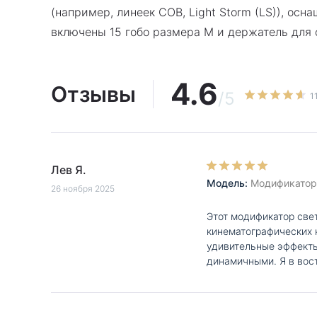
(например, линеек COB, Light Storm (LS)), ос
включены 15 гобо размера M и держатель для 
4.6
Отзывы
/5
1
Лев Я.
Модель:
Модификатор с
26 ноября 2025
Этот модификатор свет
кинематографических 
удивительные эффекты
динамичными. Я в вост