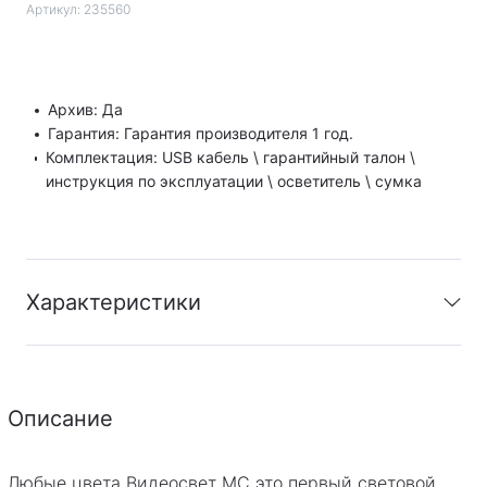
Артикул:
235560
Архив: Да
Гарантия: Гарантия производителя 1 год.
Комплектация: USB кабель \ гарантийный талон \
инструкция по эксплуатации \ осветитель \ сумка
Характеристики
Архив
:
Да
Гарантия
:
Гарантия производителя 1 год.
Описание
Комплектация
:
USB кабель \ гарантийный талон \
инструкция по эксплуатации \
Любые цвета Видеосвет MC это первый световой