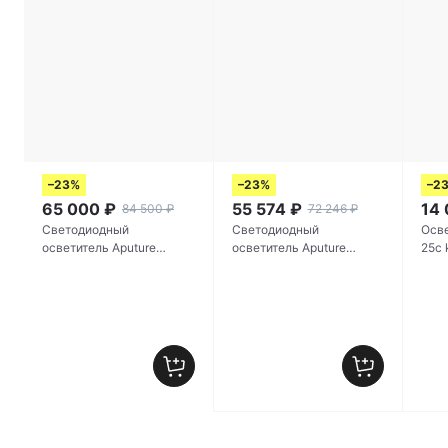
–23%
–23%
–2
65 000
₽
55 574
₽
14
84 500
₽
72 246
₽
Светодиодный
Светодиодный
Осве
осветитель Aputure
осветитель Aputure
amaran 360c
INFINIBAR PB12-S