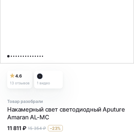
4.6
13 отзывов
1
видео
Товар разобрали
Накамерный свет светодиодный Aputure
Amaran AL-MC
11 811
₽
15 354
₽
–23%