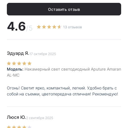
bulb, Lightning, TV, Pulsing, Fire, Party, Cop Car.
Оставить отзыв
4.6
/5
13 отзывов
Эдуард Я.
17 октября 2025
Модель:
Накамерный свет светодиодный Aputure Amaran
AL-MC
Огонь! Светит ярко, компактный, легкий. Удобно брать с
собой на съемки, цветопередача отличная! Рекомендую!
Люся Ю.
2 сентября 2025