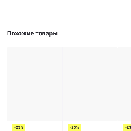
Похожие товары
–23%
–23%
–2