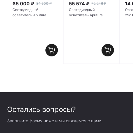
65 000
₽
55 574
₽
14
84 500
₽
72 246
₽
Светодиодный
Светодиодный
Осве
осветитель Aputure
осветитель Aputure
amaran 360c
INFINIBAR PB12-S
Остались вопросы?
Заполните форму ниже и мы свяжемся с вами.