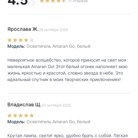
/5
11 отзывов
расстоянии 0,5 м, исключая резкие тени и снижая
нагрузку на глаза, что делает его подходящим для
длительных съемок или прямых трансляций. Время
Ярослава Ж.
28 октября 2025
автономной работы достигает 8 часов 50 минут, что
делает его идеальным спутником для
Модель:
Осветитель Amaran Go, белый
продолжительных сессий контента.
Невероятное волшебство, которое приносит на свет моя
маленькая Amaran Go! Этот белый огонек наполняет мою
жизнь яркостью и красотой, словно звезда в небе. Это
идеальный спутник в моих творческих приключениях!
Владислав Щ.
20 октября 2025
Модель:
Осветитель Amaran Go, белый
Крутая лампа, светит ярко, удобно брать с собой. Легкая