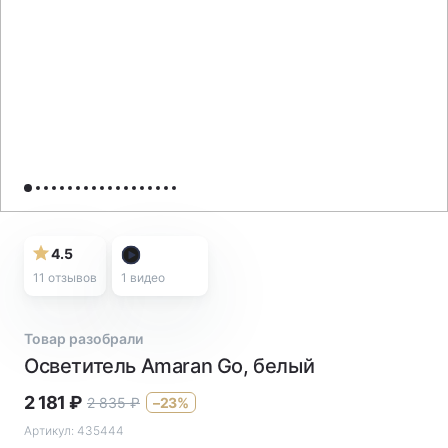
4.5
11 отзывов
1
видео
Товар разобрали
Осветитель Amaran Go, белый
2 181
₽
2 835
₽
–23%
Артикул:
435444