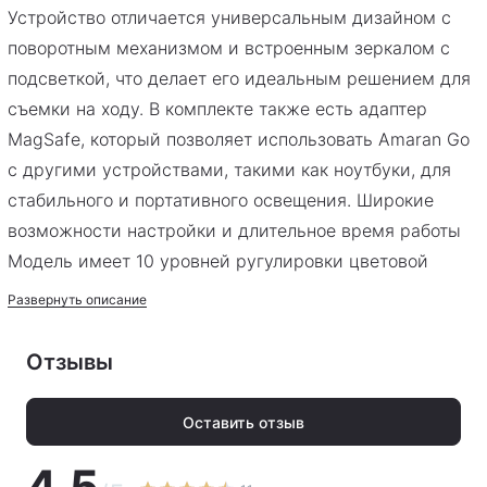
Устройство отличается универсальным дизайном с
поворотным механизмом и встроенным зеркалом с
подсветкой, что делает его идеальным решением для
съемки на ходу. В комплекте также есть адаптер
MagSafe, который позволяет использовать Amaran Go
с другими устройствами, такими как ноутбуки, для
стабильного и портативного освещения. Широкие
возможности настройки и длительное время работы
Модель имеет 10 уровней ругулировки цветовой
температуры от 2700K до 6500K и 10 режимов
Развернуть описание
яркости, позволяя точно настроить освещение под
нужное настроение – от теплых до холодных оттенков.
Отзывы
Устройство также поддерживает 10 световых
эффектов через приложение amaran, что добавляет
Оставить отзыв
дополнительные возможности для кастомизации. Go
4.5
обеспечивает мягкий световой поток до 235 люкс на