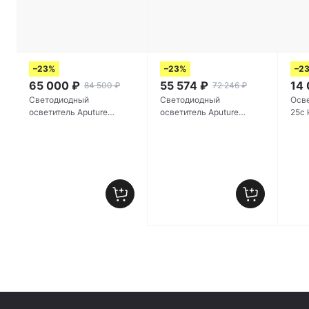
–23%
–23%
–2
65 000
₽
55 574
₽
14
84 500
₽
72 246
₽
Светодиодный
Светодиодный
Осве
осветитель Aputure
осветитель Aputure
amaran 360c
INFINIBAR PB12-S