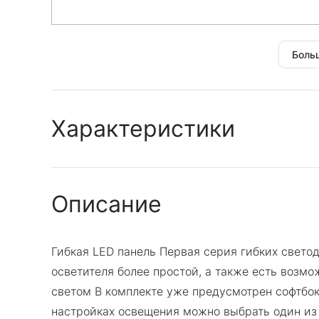
Боль
Характеристики
Архив
:
Да
Описание
Гарантия
:
Гарантия производител
Цветовая температура, К
:
2500 - 7500
Мощность диодов, Вт
:
100
Гибкая LED панель Первая серия гибких свето
Комплектация
:
блок питания \ кабель 
осветителя более простой, а также есть возм
кабель \ чехол
светом В комплекте уже предусмотрен софтбок
настройках освещения можно выбрать один из 