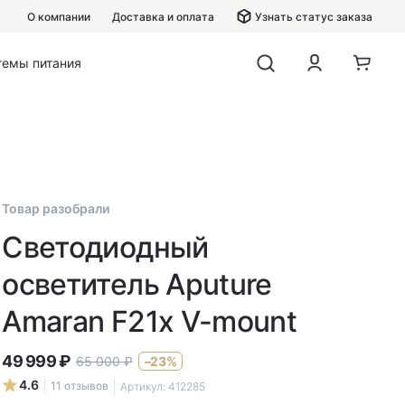
О компании
Доставка и оплата
Узнать статус заказа
темы питания
Товар разобрали
Светодиодный
осветитель Aputure
Amaran F21x V-mount
49 999
₽
65 000
₽
–23%
4.6
11 отзывов
Артикул:
412285