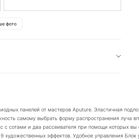
ше фото
я 1 год.
диодных панелей от мастеров Aputure. Эластичная подл
питания \ осветитель \ сетевой адаптер \ сетевой
ожность самому выбрать форму распространения луча вп
с с сотами и два рассеивателя при помощи которых вы 
9 художественных эффектов. Удобное управления Блок 