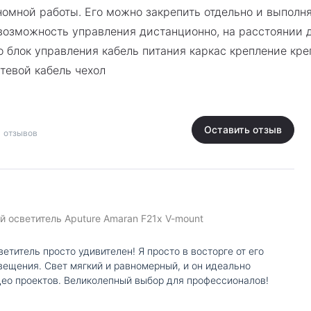
номной работы. Его можно закрепить отдельно и выполн
 возможность управления дистанционно, на расстоянии 
но блок управления кабель питания каркас крепление кр
етевой кабель чехол
Оставить отзыв
1 отзывов
 осветитель Aputure Amaran F21x V-mount
етитель просто удивителен! Я просто в восторге от его
вещения. Свет мягкий и равномерный, и он идеально
део проектов. Великолепный выбор для профессионалов!