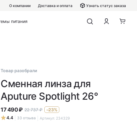
О компании
Доставка и оплата
Узнать статус заказа
темы питания
Товар разобрали
Сменная линза для
Aputure Spotlight 26°
17 490
₽
22 737
₽
–23%
4.4
33 отзыва
Артикул:
234329