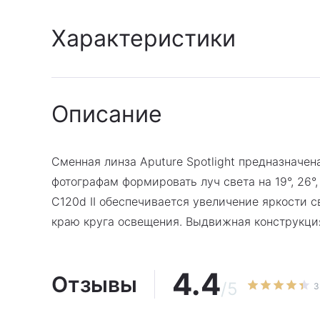
Характеристики
Архив
:
Да
Описание
Модификация
:
Сменная линза для Apu
Гарантия
:
Гарантия производител
Сменная линза Aputure Spotlight предназначе
фотографам формировать луч света на 19°, 26°
C120d II обеспечивается увеличение яркости 
краю круга освещения. Выдвижная конструкция
4.4
Отзывы
/5
3